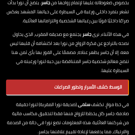
بخصوص ضغوطاته عليها لإتمام زواجها من
جاسر
. يتضح أن نورا بدأت
تشعر بتمرد داخلي ورغبة في السيطرة على حياتها. المشهد يعكس
صراعًا داخليًا قويًا بين رغباتها الشخصية والتزاماتها العائلية.
في هذه الأثناء، نرى
جاسر
يجتمع مع صديقه المقرب، الذي يحاول
نصحه بالتراجع عن فكرة الزواج من نورا بعد اكتشافه أن قلبها ليس
معه. إلا أن جاسر يظهر عناده، مصممًا على الفوز بها بأي ثمن. هنا
تتضح معالم شخصية جاسر المتناقضة بين حبه لنورا ورغبته في
السيطرة عليها.
الوسط: كشف الأسرار وتطور الصراعات
في خط موازٍ، تكشف
سلمى
(صديقة نورا المقربة) لنورا حقيقة
صادمة: جاسر كان يخطط للزواج منها فقط لتحقيق مكاسب مالية
من شركتها العائلية. هذه المعلومات تضع نورا في حالة من الصدمة
والارتباك، مما يدفعها لإعادة تقييم علاقتها بجاسر.