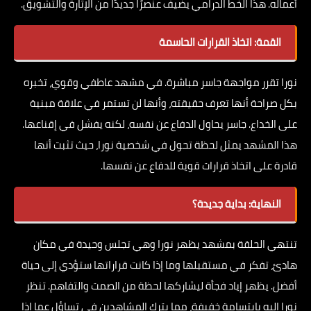
أعماله. هذا الخط الدرامي يضيف عنصرًا جديدًا من الإثارة والتشويق.
القمة: اتخاذ القرارات الحاسمة
نورا تقرر مواجهة جاسر مباشرة. في مشهد عاطفي وقوي، تخبره
بكل صراحة أنها تعرف حقيقته، وأنها لن تستمر في علاقة مبنية
على الخداع. جاسر يحاول الدفاع عن نفسه، لكنه يفشل في إقناعها.
هذا المشهد يمثل لحظة تحول في شخصية نورا، حيث تثبت أنها
قادرة على اتخاذ قرارات قوية للدفاع عن نفسها.
النهاية: بداية جديدة؟
تنتهي الحلقة بمشهد يظهر نورا وهي تجلس وحيدة في مكان
هادئ، تفكر في مستقبلها وما إذا كانت قراراتها ستؤدي إلى حياة
أفضل. يظهر إياد فجأة ليشاركها لحظة من الصمت والتفاهم. تنظر
نورا إليه بابتسامة خفيفة، مما يترك المشاهدين في تساؤل عما إذا