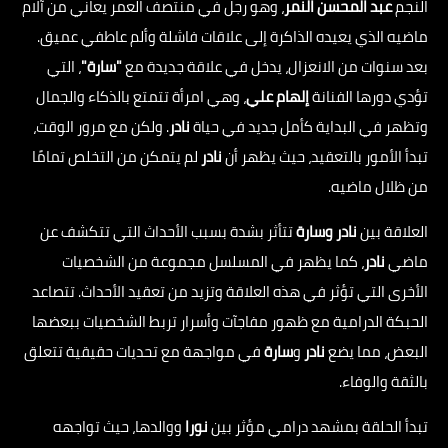
النجم
عبد المحسن النمر
، وهو رجل في منتصف العمر يعاني من آلام
ماضيه الذي يعيده الذاكرة إلى علاقات فاشلة وألم عاطفي عميق.
بعد سنوات من الانعزال، يدخل في علاقة جديدة مع
"سارة"
، التي
تؤدي دورها الفنانة
إلهام علي
، وهي امرأة تتمتع بالذكاء والجمال
وتظهر في البداية كأمل جديد في حياة
نادر
. ولكن مع مرور الوقت،
تبدأ الأمور بالتعقيد، حيث يظهر أن
نادر
لم يتمكن من التخلص تمامًا
من ظلال ماضيه.
العلاقة بين
نادر وسارة
تتأثر بشدة بسبب الأحداث التي تتكشف عن
ماضي
نادر
، كما يظهر في المسلسل مجموعة من الشخصيات
الأخرى التي تؤثر في هذه العلاقة وتزيد من تعقيد الأحداث. تتصاعد
الحبكة الدرامية مع ظهور مفاجآت وأسرار تربط الشخصيات ببعضها
البعض، مما يضع
نادر
و
سارة
في مواجهة مع تحديات حقيقية تتعلق
بالثقة والوفاء.
تبدأ الحلقة بمشهد درامي مؤثر بين
نورا
ووالدها، حيث تواجهه