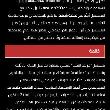
حصري. يُعرض المسلسل في تمام الساعة
9:00 مساءً
بتوقيت
السعودية، ويعاد في الساعة
12:00 منتصف الليل
. كما يُتاح
المسلسل أيضًا عبر
منصة شاهد
، ما يتيح للمشاهدين فرصة متابعة
الحلقات في أي وقت يناسبهم بعد عرضها على التلفزيون. يُعتبر
المسلسل من أبرز الأعمال الدرامية في رمضان هذا العام لما يحمله
من موضوعات إنسانية عميقة وأداء مميز من الممثلين.
خاتمة
مسلسل "خريف القلب" يعكس بمهارة تفاصيل الحياة العائلية
وتحدياتها، مقدماً قصة عميقة تعبر عن الصراع بين الحب والطموح
والمسؤوليات العائلية. التطورات الأخيرة في الحلقات تجعل
المشاهدين على أهبة الاستعداد لمتابعة الأحداث القادمة، خاصة مع
تصاعد التوترات بين الشخصيات الرئيسية. يبدو أن الحلقة 21 ستكون
مليئة بالمفاجآت والقرارات المصيرية، حيث سيظل المشاهدون
مترقبين لمعرفة ما إذا كانت العائلة ستتمكن من تجاوز هذه الأزمات