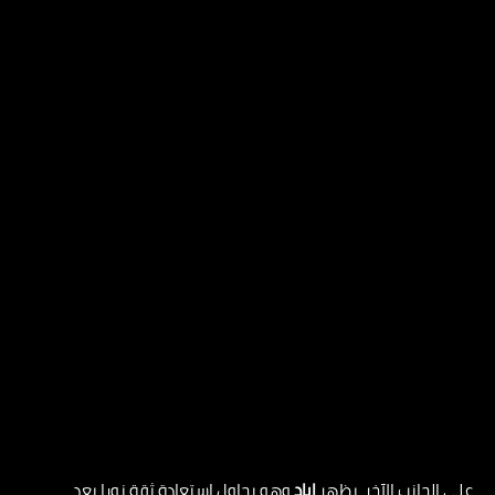
على الجانب الآخر، يظهر
إياد
وهو يحاول استعادة ثقة نورا بعد