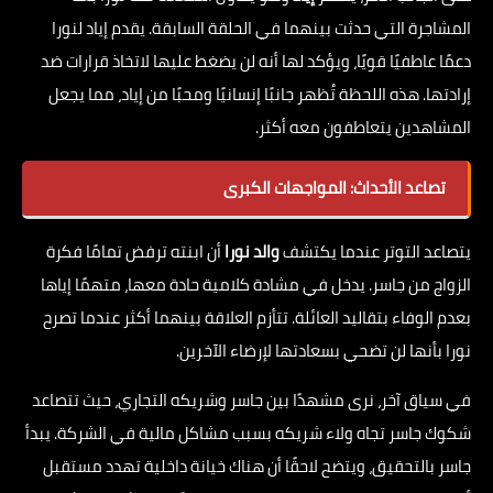
المشاجرة التي حدثت بينهما في الحلقة السابقة. يقدم إياد لنورا
دعمًا عاطفيًا قويًا، ويؤكد لها أنه لن يضغط عليها لاتخاذ قرارات ضد
إرادتها. هذه اللحظة تُظهر جانبًا إنسانيًا ومحبًا من إياد، مما يجعل
المشاهدين يتعاطفون معه أكثر.
تصاعد الأحداث: المواجهات الكبرى
يتصاعد التوتر عندما يكتشف
والد نورا
أن ابنته ترفض تمامًا فكرة
الزواج من جاسر. يدخل في مشادة كلامية حادة معها، متهمًا إياها
بعدم الوفاء بتقاليد العائلة. تتأزم العلاقة بينهما أكثر عندما تصرح
نورا بأنها لن تضحي بسعادتها لإرضاء الآخرين.
في سياق آخر، نرى مشهدًا بين جاسر وشريكه التجاري، حيث تتصاعد
شكوك جاسر تجاه ولاء شريكه بسبب مشاكل مالية في الشركة. يبدأ
جاسر بالتحقيق، ويتضح لاحقًا أن هناك خيانة داخلية تهدد مستقبل