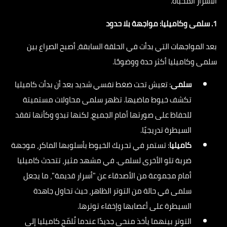
الأسرار المخبأة.
1. سلمى وكاميليا: مواجهة بلا حدود
بعد المواجهات التي بدأت في الحلقة السابقة، أصبح الصراع بين
سلمى وكاميليا أكثر حدة ووضوحًا.
سلمى
: تعيش تحت ضغط نفسي شديد بعد أن بدأت كاميليا
تكشف خيوط ماضيها. تظهر سلمى محاولات مستميتة
للحفاظ على صورتها أمام الجميع، لكنها تبدو وكأنها تفقد
السيطرة تدريجيًا.
كاميليا
: تستمر في تحريك الخيوط بأسلوبها الماكر، موجهة
ضربة تلو الأخرى لسلمى. في مشهد مثير، تتحدث كاميليا
أمام مجموعة من الأصدقاء عن "أسرار قديمة"، ما يجعل
سلمى في حالة من التوتر الظاهر، حيث تحاول جاهدة
السيطرة على أعصابها وإخفاء توترها.
التوتر بينهما يأخذ منحى جديدًا عندما تُلمّح كاميليا إلى