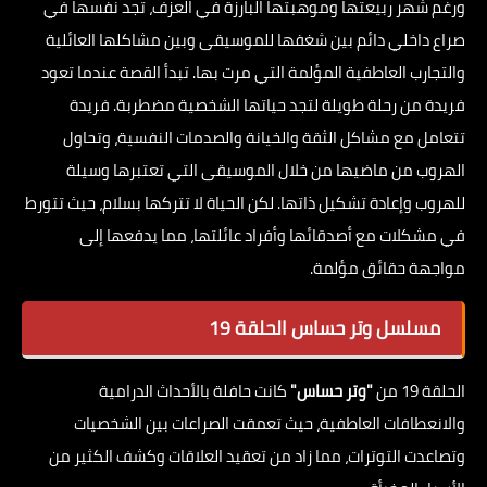
ورغم شهر ربيعتها وموهبتها البارزة في العزف، تجد نفسها في
صراع داخلي دائم بين شغفها للموسيقى وبين مشاكلها العائلية
والتجارب العاطفية المؤلمة التي مرت بها. تبدأ القصة عندما تعود
فريدة من رحلة طويلة لتجد حياتها الشخصية مضطربة. فريدة
تتعامل مع مشاكل الثقة والخيانة والصدمات النفسية، وتحاول
الهروب من ماضيها من خلال الموسيقى التي تعتبرها وسيلة
للهروب وإعادة تشكيل ذاتها. لكن الحياة لا تتركها بسلام، حيث تتورط
في مشكلات مع أصدقائها وأفراد عائلتها، مما يدفعها إلى
مواجهة حقائق مؤلمة.
مسلسل وتر حساس الحلقة 19
الحلقة 19 من
"وتر حساس"
كانت حافلة بالأحداث الدرامية
والانعطافات العاطفية، حيث تعمقت الصراعات بين الشخصيات
وتصاعدت التوترات، مما زاد من تعقيد العلاقات وكشف الكثير من