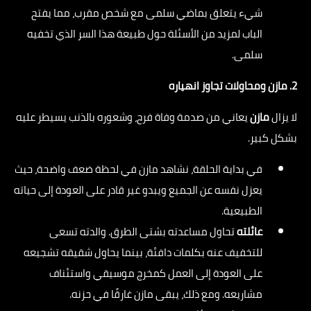
شيء يتعلق بماضي سلمى مع شخص مقرب، مما يفتح
الباب لمزيد من الأسئلة حول طبيعة هذا السر الذي تخفيه
سلمى.
2. مازن ومحاولات تجاوز انهياره
لا يزال
مازن
يعاني من صدمة وفاة فرح، وشعوره بالذنب يسيطر عليه
بشكل كبير.
في بداية الحلقة، نشاهد مازن في لحظة ضعف واضحة، حيث
يعزل نفسه عن الجميع ويبدو غير قادر على العودة إلى حياته
الطبيعية.
عائلته
تحاول مساعدته بشتى الطرق. والدته تسعى
للتخفيف عنه بكلمات دافئة، بينما يحاول شقيقه تشجيعه
على العودة إلى العمل كمخرج موسيقي واستئناف
مشاريعه. ومع ذلك، يبقى مازن غارقًا في حزنه.