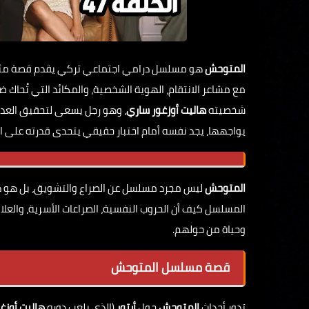
المتوحش
هو مسلسل درامي اجتماعي تركي يقدم قصة مثيرة
مع مشاعر الانتقام، الهوية الشخصية، والمكائد التي تُحا
شخصيته
هاليت أوزغور ساري
، وهو رجل يسعى لتحقيق العدال
يواجهها، يجد نفسه أمام اختبار حقيقي يتحدى قدرته على ال
المتوحش
ليس مجرد مسلسل عن الصراع والتشويق، بل هو در
المسلسل كيف أن الحروب النفسية، الصراعات الأسرية، والعل
وحياة من حولهم.
قصة مسلسل المتوحش
تدور أحداث
المتوحش
حول
أرتور
(الذي يلعب دوره
هاليت أوزغ