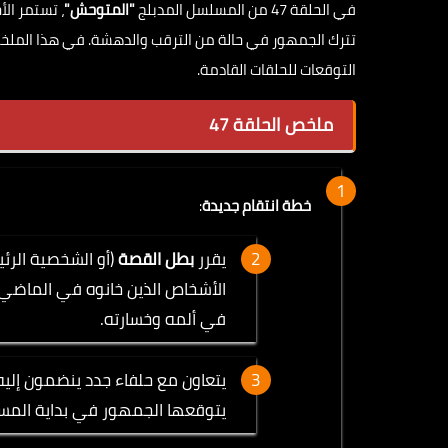
في الحلقة 47 من المسلسل المدبلج
"المتوحش"
، تستمر ال
تترك الجمهور في حالة من الترقب والدهشة. في هذا الملخ
التوقعات للحلقات القادمة.
ملخص الحلقة 47
خطة انتقام جديدة
:
يقرر
بطل القصة
(أو الشخصية الرئ
الأشخاص الذين خانوه في الماضي.
في ألمه وخسارته.
يتعاون مع حلفاء جدد ينضمون إل
يتوقعها الجمهور في بداية المس