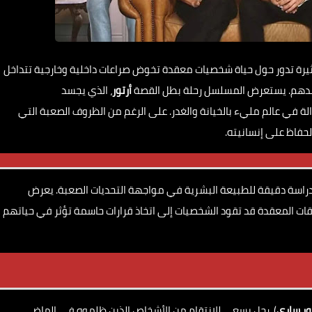
 تدور حول حياة شخصيات معقدة تخوض صراعات داخلية وخارجية تتداخل
ك ضدهم. يستعرض المسلسل رحلة بطل القصة
أرتور
، الذي يجسد
ة في عالم مليء بالخيانة والغدر. على الرغم من الظروف الصعبة التي
حفاظ على إنسانيته.
اسة دقيقة للطبيعة البشرية في مواجهة التحديات الصعبة. يعرض
اقات المعقدة قد تقود الشخصيات إلى اتخاذ قرارات حاسمة تؤثر في حياتهم
ور ساري
)، رجل يسعى للانتقام من الأشخاص الذين ظلموه في الماضي.