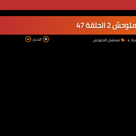
2 الحلقة 47
الحجم
سية
مسلسل المتوحش